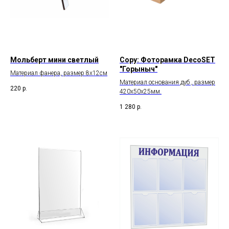
Мольберт мини светлый
Copy: Фоторамка DecoSET
"Горыныч"
Материал фанера, размер 8х12см
Материал основания дуб , размер
220
р.
420х50х25мм.
1 280
р.