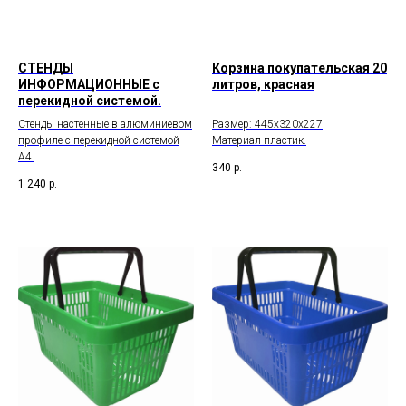
СТЕНДЫ
Корзина покупательская 20
ИНФОРМАЦИОННЫЕ с
литров, красная
перекидной системой.
Стенды настенные в алюминиевом
Размер: 445х320х227
профиле с перекидной системой
Материал пластик.
А4.
340
р.
1 240
р.