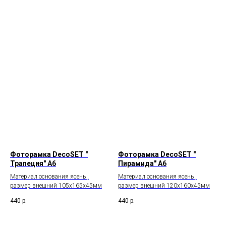
Фоторамка DecoSET "
Фоторамка DecoSET "
Трапеция" А6
Пирамида" А6
Материал основания ясень ,
Материал основания ясень ,
размер внешний 105х165х45мм
размер внешний 120х160х45мм
440
р.
440
р.