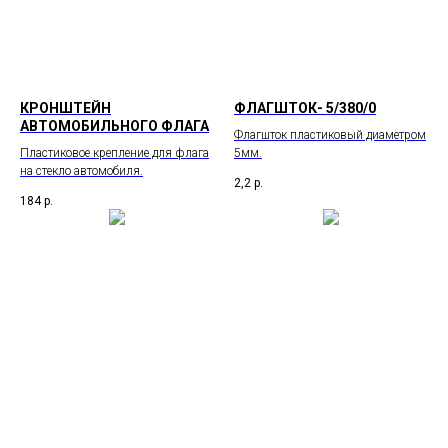
КРОНШТЕЙН
ФЛАГШТОК- 5/380/0
АВТОМОБИЛЬНОГО ФЛАГА
Флагшток пластиковый диаметром
Пластиковое крепление для флага
5мм.
на стекло автомобиля.
2,2
р.
184
р.