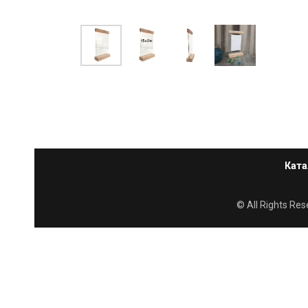
Ката
© All Rights R