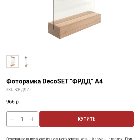
Фоторамка DecoSET "ФРДД" А4
SKU:
ФР ДД А4
966
р.
КУПИТЬ
Основание выполнено из цельного дерева -ясень. Карман - пластик . Под