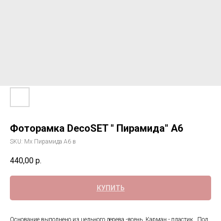
Фоторамка DecoSET " Пирамида" А6
SKU:
Мх Пирамида А6 в
440,00
р.
КУПИТЬ
Основание выполнено из цельного дерева -ясень. Карман - пластик . Под