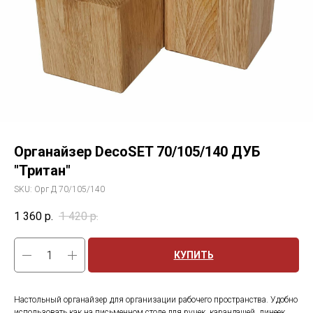
Органайзер DecoSET 70/105/140 ДУБ
"Тритан"
SKU:
Орг Д 70/105/140
1 360
р.
1 420
р.
КУПИТЬ
Настольный органайзер для организации рабочего пространства. Удобно
использовать как на письменном столе для ручек, карандашей, линеек,